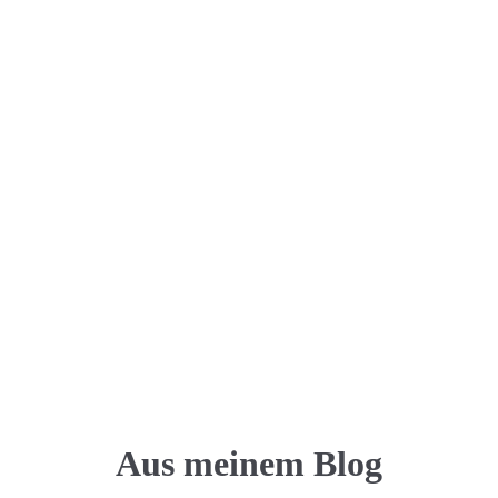
 Körperarbeit
Blockaden lösen und im Jetzt 
ankommen.
See more
Aus meinem Blog