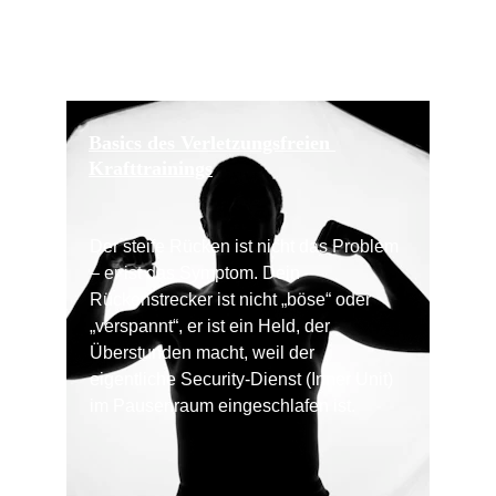
Basics des Verletzungsfreien 
Krafttrainings
Der steife Rücken ist nicht das Problem 
– er ist das Symptom. Dein 
Rückenstrecker ist nicht „böse“ oder 
„verspannt“, er ist ein Held, der 
Überstunden macht, weil der 
eigentliche Security-Dienst (Inner Unit) 
im Pausenraum eingeschlafen ist.