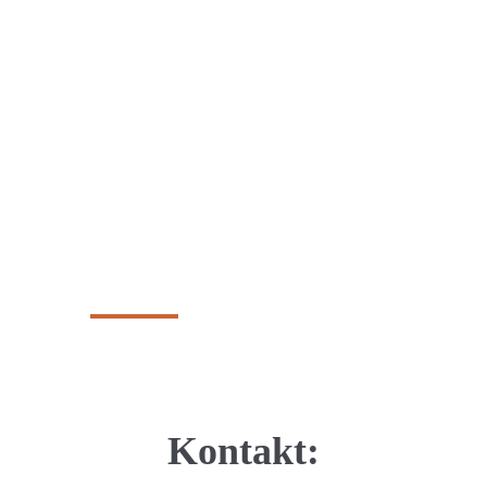
Die korrekte
Trainingsprogression 
als PDF
Kontakt: