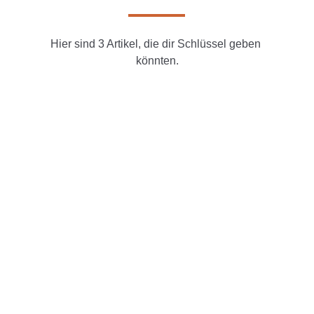
Hier sind 3 Artikel, die dir Schlüssel geben 
könnten.
Tod durch Nervengifte: 
Vorbeugung & 
Entgiftung
Wir müssen die Neurotoxine aus der 
Zelle entfernen, sie von außerhalb der 
Zelle durch die Matrix in ein Blutgefäß 
und dann vom Blutgefäß zur Niere oder 
Leber transportieren, wo sie 
ausgeschieden werden können.